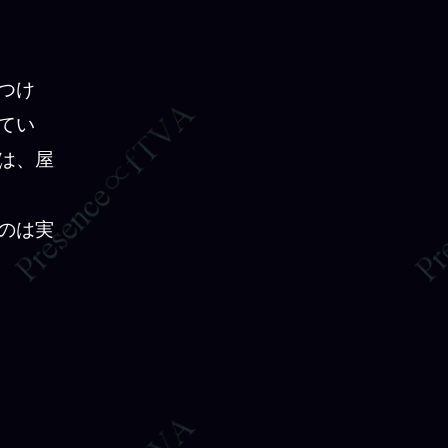
つけ
てい
は、屋
のは実