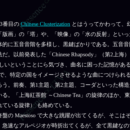
3番目の
Chinese Clusterization
とはうってかわって、
「版画」の「塔」や、「映像」の「水の反射」といっ
体的に五音音階を多様し、黒鍵ばかりである。五音音
前発表した「Chinese Rhapsody」（第2上海
ふさわしいということにら気づき、曲名に困った記憶があ
う意味で、特定の国をイメージさせるような曲につけられ
う。前奏、第1主題、第2主題、コーダといった構造
「上海紅茶館 ～Chinese Tea」の旋律のほか、
れている旋律） も絡めている。
 Maestoso で大きな跳躍が出てくるが、そこは
。急速なアルペジオが時折出てくるが、全て黒鍵なの