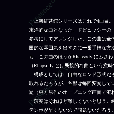
上海紅茶館シリーズはこれで4曲目。
東洋的な曲となった。ドビュッシーの
参考にしてアレンジした。この曲は全
国的な雰囲気を出すのに一番手軽な方法だ。以
も、この曲のほうがRhapsody に
（Rhapsody とは民族的な曲とい
構成としては、自由なロンド形式だろ
取れるだろうが、各部は毎回変奏している。
題（東方原作のオープニング画面で流
演奏はそれほど難しくないと思う。終盤の
テンポが早くないので問題ないだろう