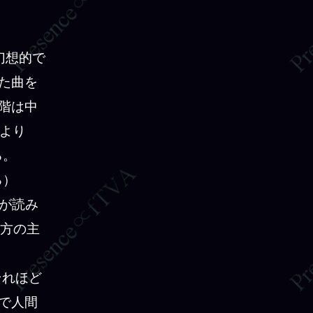
幻想的で
た曲を
階は中
）より
る。
る）
が読み
東方の主
それほど
で人間