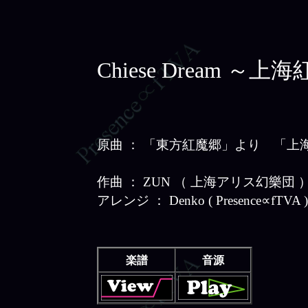
Chiese Dream ～上
原曲 ： 「東方紅魔郷」より 「上海紅茶館
作曲 ： ZUN （ 上海アリス幻樂団 
アレンジ ： Denko ( Presence∝fTVA )
楽譜
音源