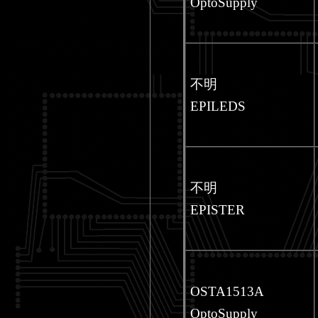
OptoSupply
不明
EPILEDS
不明
EPISTER
OSTA1513A
OptoSupply