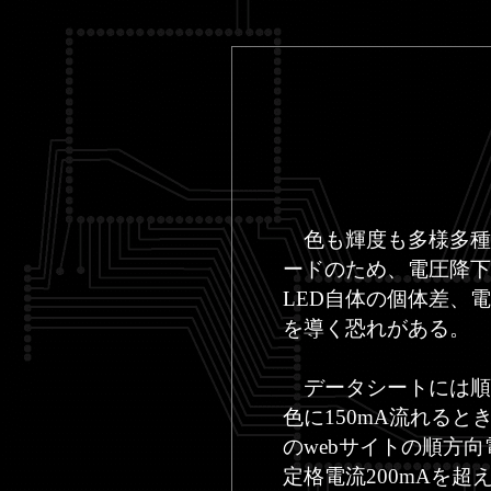
色も輝度も多様多種な
ードのため、電圧降下
LED自体の個体差、
を導く恐れがある。
データシートには順方
色に150mA流れると
のwebサイトの順方
定格電流200mAを