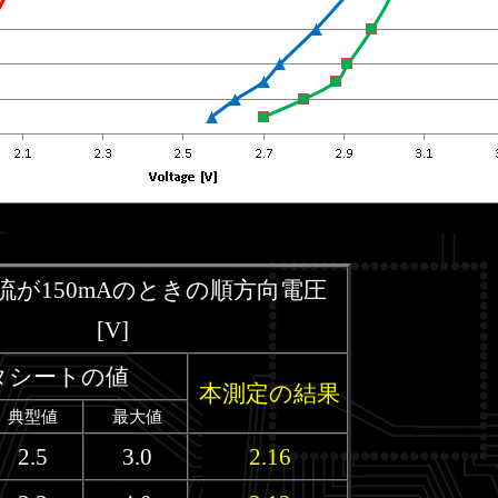
流が150mAのときの順方向電圧
[V]
タシートの値
本測定の結果
典型値
最大値
2.5
3.0
2.16