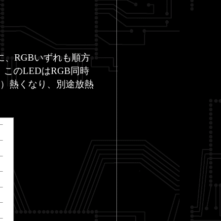
に、RGBいずれも順方
のLEDはRGB同時
ど）熱くなり、別途放熱