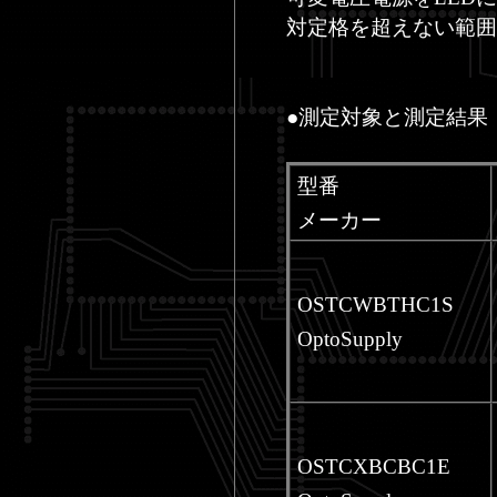
対定格を超えない範囲
●測定対象と測定結果
型番
メーカー
OSTCWBTHC1S
OptoSupply
OSTCXBCBC1E