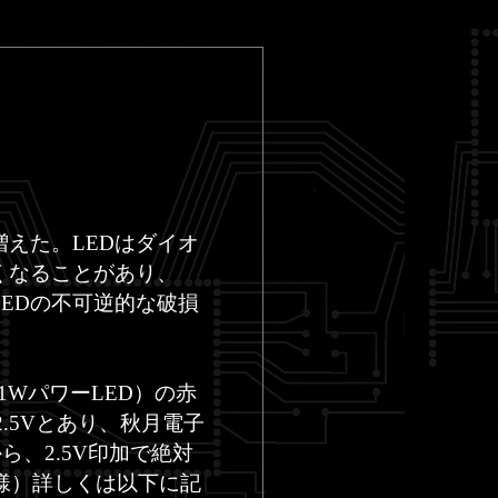
えた。LEDはダイオ
くなることがあり、
EDの不可逆的な破損
1WパワーLED）の赤
2.5Vとあり、秋月電子
、2.5V印加で絶対
様）詳しくは以下に記