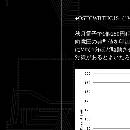
●OSTCWBTHC1S（1
秋月電子で1個250
向電圧の典型値を印加
にVfで1分ほど駆動
対策があるとよいだろ