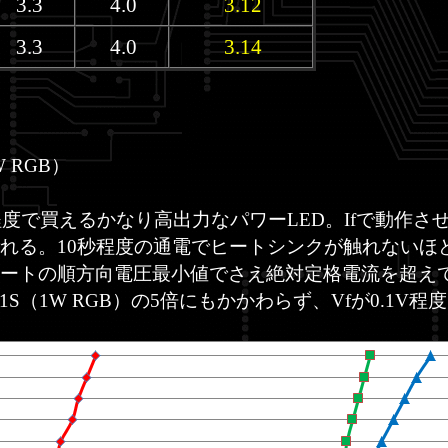
3.3
4.0
3.12
3.3
4.0
3.14
W RGB）
円程度で買えるかなり高出力なパワーLED。Ifで動作
れる。10秒程度の通電でヒートシンクが触れないほ
シートの順方向電圧最小値でさえ絶対定格電流を超え
HC1S（1W RGB）の5倍にもかかわらず、Vfが0.1V