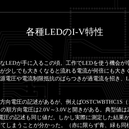
各種LEDのI-V特性
LEDが手に入るこの頃。工作でLEDを使う機会が増
が少しでも大きくなると流れる電流が何倍にも大き
電源電圧や電流制限抵抗のばらつきが過電流を招き、L
向電圧の記述があるが、例えばOSTCWBTHC1S（
きの順方向電圧は2.0V～3.0Vと開きがある。典型値は
向電圧の記述も同じ値だ。しかし実際に測定した結果から
超えてしまうことが分かった。（赤に限らず青、緑も同