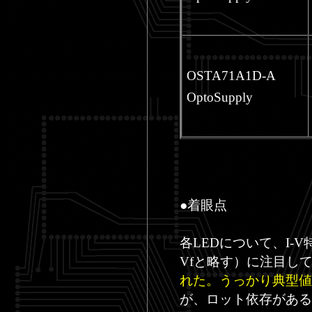
OSTA71A1D-A
OptoSupply
●着眼点
各LEDについて、I
Vfと略す）に注目し
れた。うっかり典型値
が、ロット依存がある