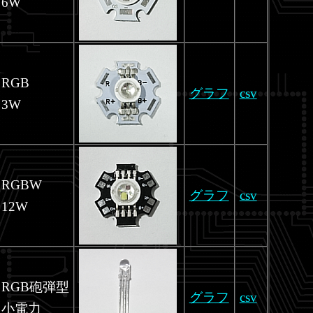
6W
RGB
グラフ
csv
3W
RGBW
グラフ
csv
12W
RGB砲弾型
グラフ
csv
小電力