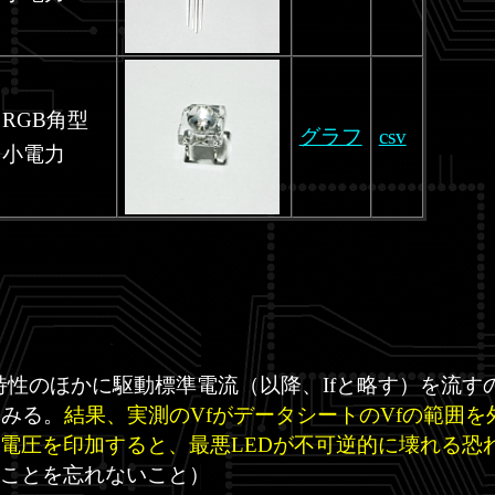
RGB角型
グラフ
csv
小電力
-V特性のほかに駆動標準電流（以降、Ifと略す）を流
てみる。
結果、実測のVfがデータシートのVfの範囲
電圧を印加すると、最悪LEDが不可逆的に壊れる恐
ことを忘れないこと）