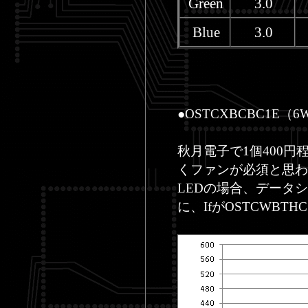
Green
3.0
Blue
3.0
●OSTCXBCBC1E（6
秋月電子で1個400
くファンが必須と思わ
LEDの場合、データ
に、IfがOSTCWBT