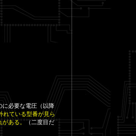
すのに必要な電圧（以降
を外れている型番が見ら
れがある。
（二度目だ