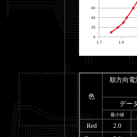
順方向電
色
デー
最小値
Red
2.0