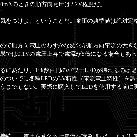
0mAのときの順方向電圧は2.2V程度だ。
気をつけよ、ということだ。電圧の典型値は絶対定
ので順方向電圧のわずかな変化が順方向電流の大き
果では0.1Vの電圧上昇で電流が5倍になる場合もあ
るにあたり、1個数百円のパワーLEDが壊れるのは
のついでに各種LEDのI-V特性（電流電圧特性）を
うまでもない。実際に購入してLEDを使用する前に
に接続し、電圧を変化させ電流を読み取った。ただし電