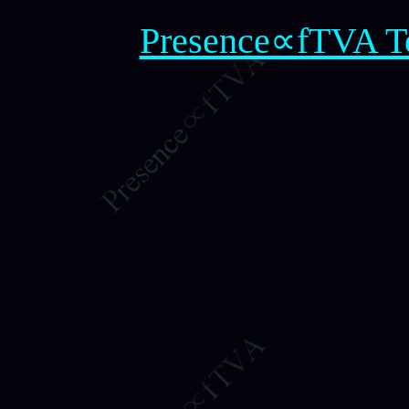
Presence∝fTVA T