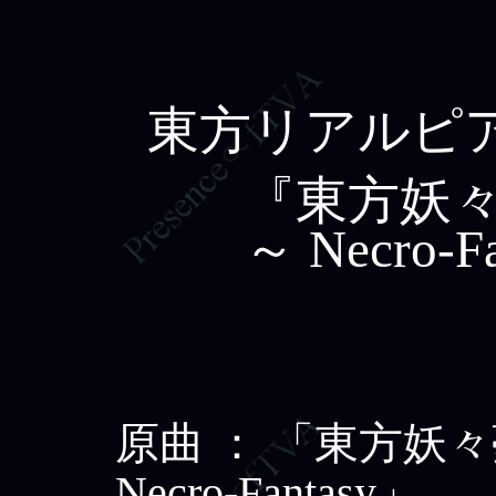
東方リアルピア
『東方妖
～ Necro-F
原曲 ： 「東方妖
Necro-Fantasy」