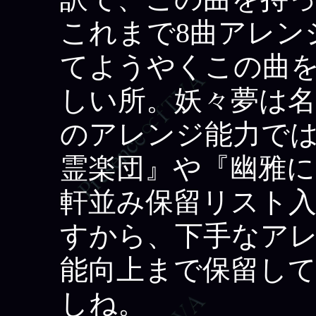
これまで8曲アレン
てようやくこの曲
しい所。妖々夢は
のアレンジ能力で
霊楽団』や『幽雅
軒並み保留リスト
すから、下手なア
能向上まで保留し
しね。