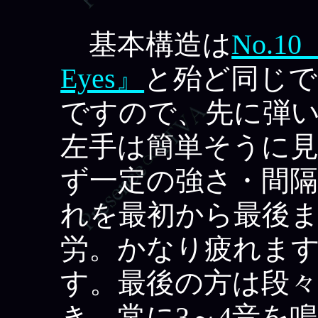
基本構造は
No.1
Eyes』
と殆ど同じで
ですので、先に弾
左手は簡単そうに
ず一定の強さ・間
れを最初から最後
労。かなり疲れま
す。最後の方は段
き、常に3～4音を