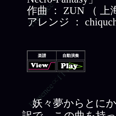
作曲 ： ZUN （ 
アレンジ ： chiquchoo
楽譜
自動演奏
妖々夢からとにかく
訳で、この曲を持