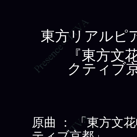
東方リアルピア
『東方文花
クティブ
原曲 ： 「東方文
ティブ京都」