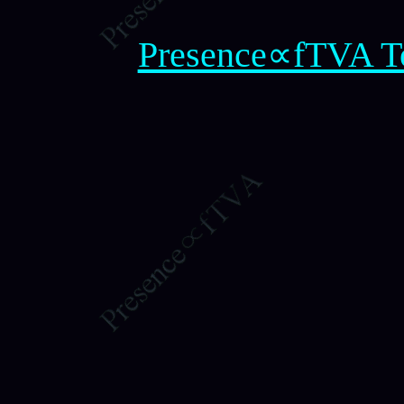
Presence∝fTVA T