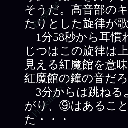
そうだ。高音部の
たりとした旋律が
1分58秒から耳慣
じつはこの旋律は
見える紅魔館を意
紅魔館の鐘の音だ
3分からは跳ねる
がり、⑨はあるこ
た・・・