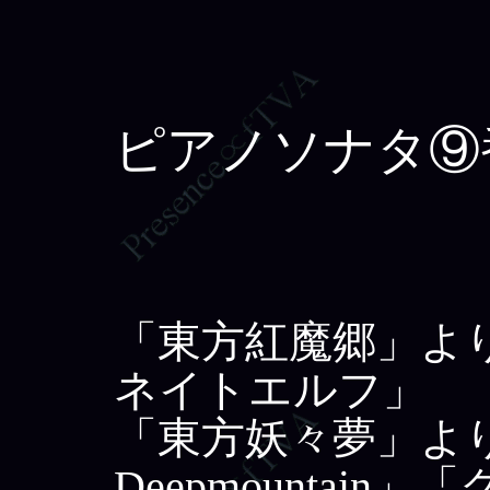
ピアノソナタ⑨番
「東方紅魔郷」よ
ネイトエルフ」
「東方妖々夢」よ
Deepmounta