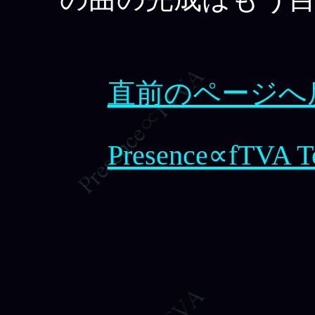
直前のページへ
Presence∝fTVA T