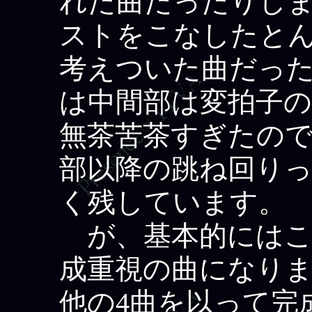
れた曲だったりし
ストをこなしたと
考えついた曲だっ
は中間部は変拍子
無茶苦茶すぎたの
部以降の跳ね回り
く残しています。
が、基本的にはこ
成重視の曲になり
他の4曲を以って完成