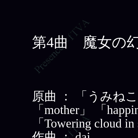
第4曲 魔女の
原曲 ： 「うみね
「mother」 「happine
「Towering cloud i
作曲 ： dai