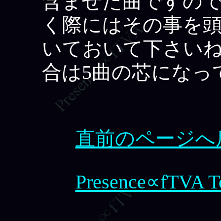
含ませた曲ですの
く際にはその事を
いておいて下さい
合は5曲の芯になっ
直前のページへ
Presence∝fTVA T