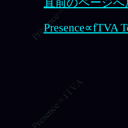
直前のページへ
Presence∝fTVA T