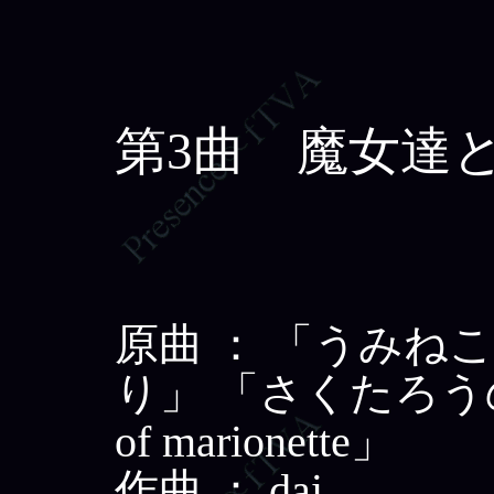
第3曲 魔女達
原曲 ： 「うみね
り」 「さくたろうの頑
of marionette」
作曲 ： dai