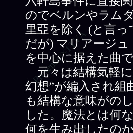
六軒島事件に直接
のでベルンやラム
里亞を除く (と言
だが) マリアージ
を中心に据えた曲
元々は結構気軽に
幻想”が編入され組
も結構な意味がの
した。魔法とは何
何を生み出したの